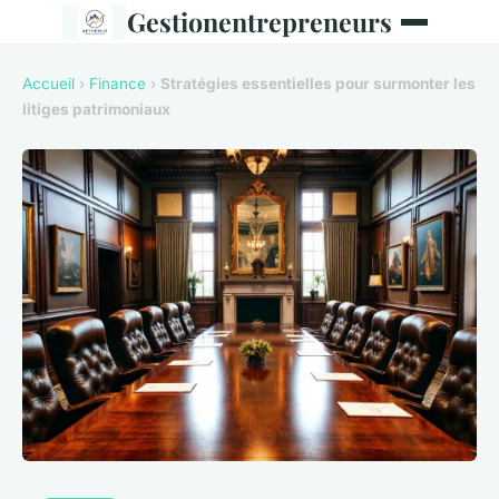
Gestionentrepreneurs
Accueil
›
Finance
›
Stratégies essentielles pour surmonter les
litiges patrimoniaux